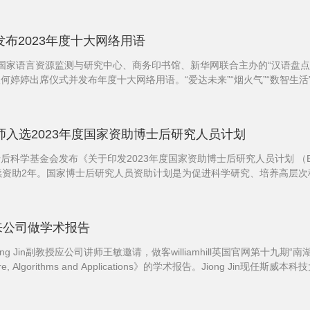
试行）》的规定，经评审，报协会批准，决定湖北大学吴...
并发布2023年度十大网络用语
国家语言资源监测与研究中心、商务印书馆、新华网联合主办的“汉语盘点2023
婷出席仪式并发布年度十大网络用语。“爱达未来”“烟火气”“数智生活”“村BA
大网络用语。2023年度十大网络...
赵洲老师入选2023年度国家资助博士后研究人员计划
后科学基金会发布《关于印发2023年度国家资助博士后研究人员计划 
连续资助2年。国家博士后研究人员资助计划是为促进科学研究、培养高层次
博士后创新人才支持计划，资助标准为每人每年28万元；B档资...
授来公司做学术报告
iong Jin副教授应公司讲师王敏邀请，做客williamhill英国官网第十九
: Architecture, Algorithms and Applications》的学术报告。
一等荣誉学士学位，于2011年获得澳大利亚墨尔本大学...