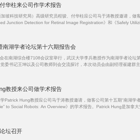
、付华柱来公司作学术报告
AR（新加坡科技研究局）高级研究员程骏、付华柱应公司马于涛教授邀请，做
on Detection for Retinal Image Registration》和《Safely Utili
学士学位、新加坡南洋理工大学博士学位。...
会暨南湖学者论坛第十六期报告会
申报动员会在南湖综合楼7108会议室举行，武汉大学李兵教授作为南湖学者
司党委书记王坤以及公司教师到会交流探讨，本次动员会由副经理崔建群
助的总体情况，鼓励老师们特别是青年老师要积极...
Hung教授来公司做学术报告
学Patrick Hung教授应公司马于涛教授邀请，做客公司第十五期“南湖学
ello Barbie” to Social Robots: An Overview》的学术报告。P
访问教授和日本静冈大学名誉客座教授。他曾是苏格...
端论坛召开