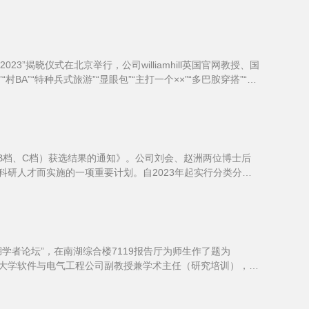
”揭晓仪式在北京举行，公司williamhill英国官网教授、国
”“特种兵式旅游”“显眼包”“主打一个××”“多巴胺穿搭”“命
（B档、C档）获选结果的通知》。公司刘会、赵洲两位博士后
科研人才而实施的一项重要计划。自2023年起实行分类分档
期“南湖学者论坛”，在南湖综合楼7119报告厅为师生作了题为
Jiong Jin现任斯威本科技大学软件与电气工程公司副教授兼学术主任（研究培训），于