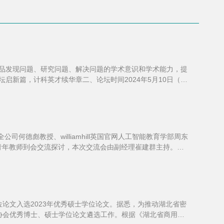
产品发现问题、研究问题、解决问题的学术意识和学术能力，提
启新篇，计科英才续华章二、论坛时间2024年5月10日（周
司何德彪教授、williamhill英国官网人工智能教育学部周东
公司青年教师到会交流探讨，本次交流会由副经理崔建群主持。崔
论文入选2023年优秀硕士学位论文。据悉，为推动湖北省密
协会优秀博士、硕士学位论文遴选工作。根据《湖北省商用密