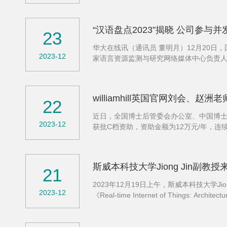
码协会优秀博士、硕士学位论文评选办法（
“汉语盘点2023”揭晓 公司参与
23
华大在线讯（通讯员 董明月）12月20日，
2023-12
家语言资源监测与研究网络媒体中心负责人何婷
运的齿轮开始转动”“新职人”当选2023年度十
williamhill英国官网刘会、
22
近日，全国博士后管委会办公室、中国博士
2023-12
获批C档资助，资助金额为12万元/年，
资助，共分为A、B、C三档。其中，A档为
斯威本科技大学Jiong Jin副教
21
​2023年12月19日上午，斯威本科技大学J
2023-12
《Real-time Internet of Things
2006年获得新加坡南洋理工大学计算机工程