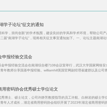
届“南湖学子论坛”征文的通知
尊重科学，崇尚创新”的学术氛围，建设良好的学风和学术环境，帮助公司
二届“南湖学子论坛”，现将相关征文事宜通知如下。一、论坛主题南湖论坛
。四、论坛形式1.学术报告在论坛上就入选...
基金申报经验交流会
学基金申报经验交流会在南湖综合楼7108会议室举行，武汉大学国家网络安全公
年教师分享国基申报经验。williamhill英国官网副经理崔建群以及
示热烈的欢迎和衷心的感谢，并介绍了2023年公司基金申报和获批...
省商用密码协会优秀硕士学位论文
年优秀博士、硕士论文，公司许静芳教授指导的员工许航、白林岩的硕士学位
青年人才成长，湖北省商用密码协会组织开展了2023年湖北省商用密码