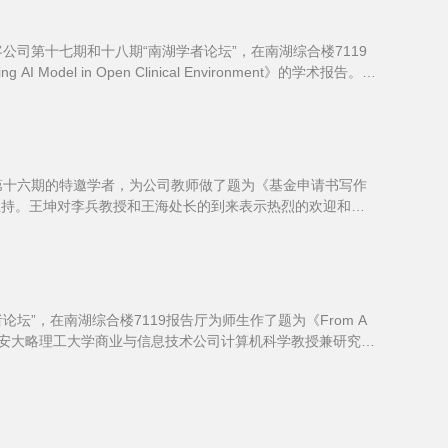
客公司第十七期和十八期“南湖学者论坛”，在南湖综合楼7119
zing AI Model in Open Clinical Environment》的学术报告。程
论坛第十六期的特邀学者，为公司教师做了题为《基金申请书写作
主持。王坤对李兵教授和王海处长的到来表示热烈的欢迎和衷
者论坛”，在南湖综合楼7119报告厅为师生作了题为《From A
atrick Hung是加拿大安大略理工大学商业与信息技术公司计算机科学教授兼研究生