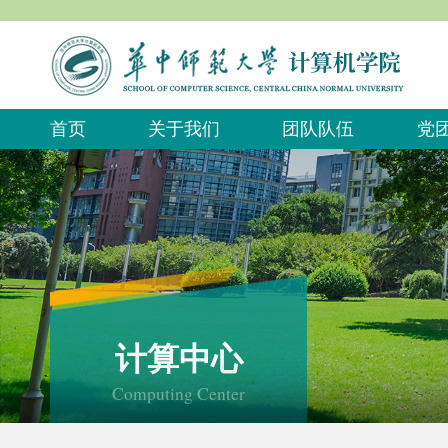
首页
关于我们
团队队伍
党
计算中心
Computing Center