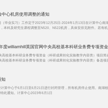
实验中心机房使用调整的通知
毕业实习）工作定于2023年12月25日-2024年1月13日在计算中心南湖综
期间，本科及研究生课程调整至N520、N522机房，具体安排见附件。
2月18
l英国官网中央高校基本科研业务费专项资金（科研成果转化实验教学内容类）
l英国官网中央高校基本科研业务费专项资金（科研成果转化实验教学内容类）备选
咨询朱老师。联系人：朱 珠联系方式：027-67867655计算中心 ...
通知
计算中心于6月1日至6月21日进行封闭管理，所有机房停止使用。南湖校
此通知。计算中心2023年6月1日