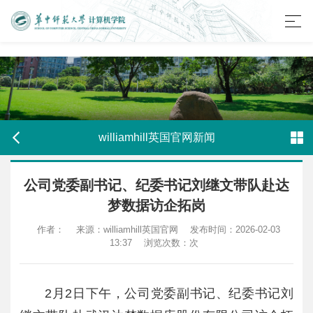
williamhill英国(中文)官方网站
williamhill英国官网新闻
公司党委副书记、纪委书记刘继文带队赴达
梦数据访企拓岗
作者：
来源：williamhill英国官网
发布时间：2026-02-03
13:37
浏览次数：
次
2月2日下午，公司党委副书记、纪委书记刘