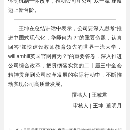
体制机制一体改革，推动公司和公司“双一流”建设
迈上新台阶。
王坤在总结讲话中表示，公司要深入思考“推
进中国式现代化，华师何为？”的重要命题，认真
回答“加快建设教师教育领先的世界一流大学，
williamhill英国官网何为？”的重要答卷，深入推进
公司综合改革，把贯彻落实党的二十届三中全会
精神贯穿到公司改革发展的实际行动中，不断推
动实现公司高质量发展。
撰稿人 | 王敏君
审核人 | 王坤 董明月